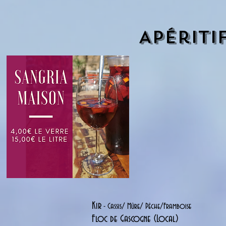
Apériti
Kir
- Cassis/ Mûre/ Pêche/Framboise
Floc de Gascogne (Local)