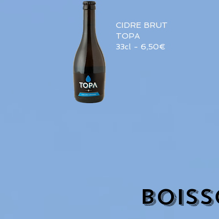
CIDRE BRUT
TOPA
33cl - 6,50€
Boiss