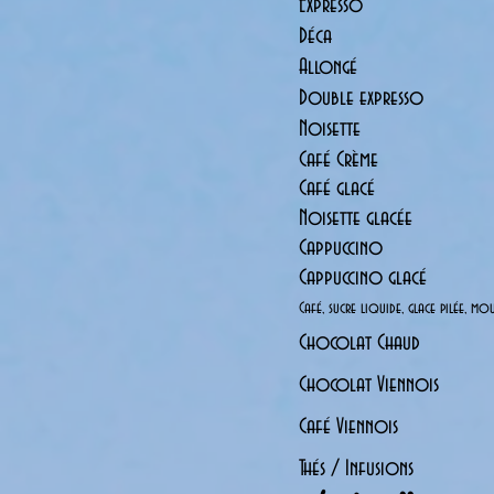
Expresso
Déca 1
Allongé 
Double express
Noisette
Café Crème
Café glacé
Noisette glac
Cappuccino
Cappuccino gl
Café, sucre liquide, glace pilée, mou
Chocolat Chau
Chocolat Vienno
Café Viennoi
Thés / Infusion