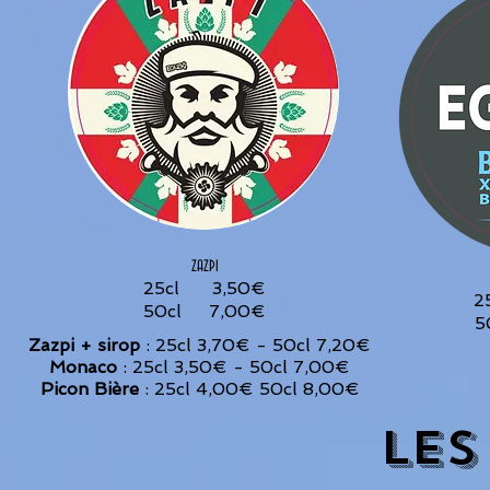
ZAZPI
25cl 3,50€
2
50cl 7,00€
5
Zazpi + sirop
: 25cl 3,70€ - 50cl 7,20€
Monaco
: 25cl 3,50€ - 50cl 7,00€
Picon Bière
: 25cl 4,00€ 50cl 8,00€
LES