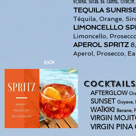
Vodka, sucre de canne, citron,
TEQUILA SUNRIS
Téquila, Orange, Si
LIMONCELLLO SP
Limoncello, Prosecc
APEROL SPRITZ
8
Aperol, Prosecco, E
8,50€
COCKTAILS
AFTE
RGLOW
Ora
SUNSET
Goyave, 
WAÏKIKI
Banane, P
VIRGIN MOJI
VIRGIN PINA