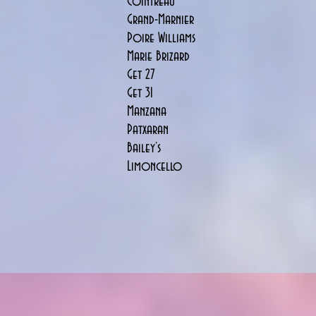
Cointreau
Grand-Marnier
Poire Williams
Marie Brizard
Get 27
Get 31
Manzana
Patxaran
Bailey’s
Limoncello