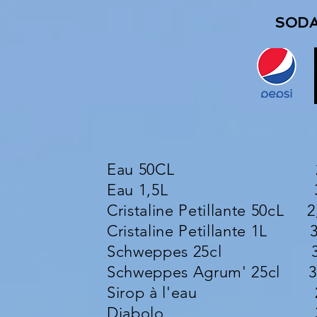
SODAS
Eau 50CL 2,
Eau 1,5L 3,0
Cristaline Petillante 50cL 2
Cristaline Petillante 1L 3
Schweppes 25cl 3,
Schweppes Agrum' 25cl 3
Sirop à l'eau 2,
Diabolo 3,0