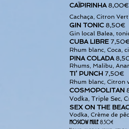
CAÏPIRINHA
8,00€
Cachaça, Citron Vert
GIN TONIC
8,50€
Gin local Balea, toni
CUBA LIBRE
7,50
Rhum blanc, Coca, ci
PINA COLADA
8,5
Rhums, Malibu, Ana
TI’ PUNCH
7,50€
Rhum blanc, Citron 
COSMOPOLITAN
Vodka, Triple Sec, C
SEX O
N THE BE
A
Vodka, Crème
de pêc
MOSCOW MULE
8
.50€