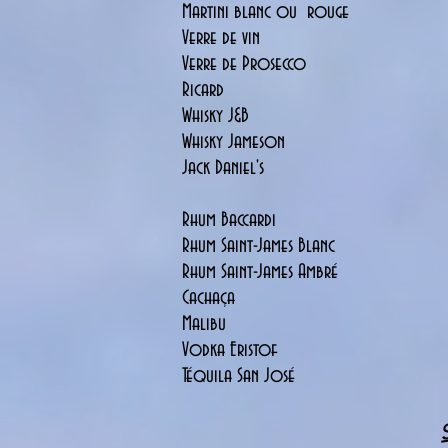
Martini blanc ou rouge
Verre de vin
Verre de Prosecco
Ricard
Whisky J&B
Whisky Jameson
Jack Daniel's
Rhum Baccardi
Rhum Saint-James Blanc
Rhum Saint-James Ambré
Cachaça
Malibu
Vodka Eristof
Téquila San José