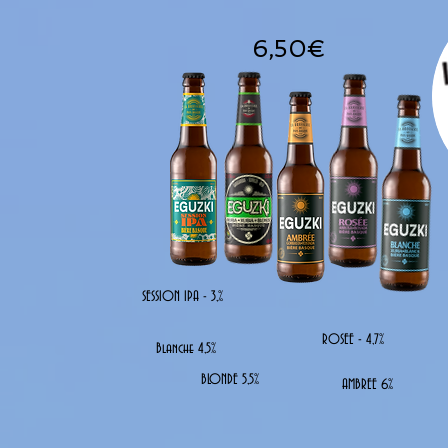
6,50€
SESSION IPA - 3,%
ROSEE - 4,7%
Blanche 4,5%
BLONDE 5,5%
AMBREE 6%